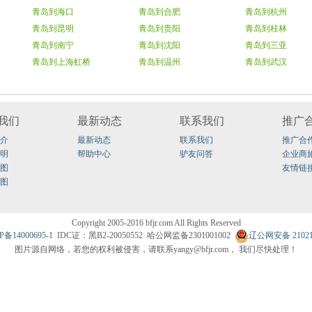
青岛到海口
青岛到合肥
青岛到杭州
青岛到昆明
青岛到贵阳
青岛到桂林
青岛到南宁
青岛到沈阳
青岛到三亚
青岛到上海虹桥
青岛到温州
青岛到武汉
我们
最新动态
联系我们
推广
介
最新动态
联系我们
推广合
明
帮助中心
驴友问答
企业商
图
友情链
图
Copyright2005-2016bfjr.comAllRightsReserved
P备14000695-1
IDC证：黑B2-20050552哈公网监备2301001002
辽公网安备210211
图片源自网络，若您的权利被侵害，请联系yangy@bfjr.com，我们尽快处理！