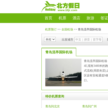
首页
机票
酒店
旅游
签
机票预订
>>
全国机场
>>
青岛流亭国际机场
出发城市
青岛流亭国际机场
青岛流亭国际机场
4E,现有3400米
式流程(局部夹层)
区设有安检通道9
口。
特价机票查询
青岛到北京
青岛到广州