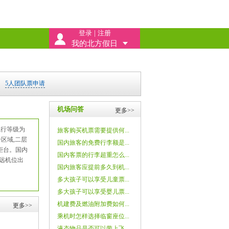
登录
|
注册
我的北方假日
5人团队票申请
机场问答
更多>>
飞行等级为
旅客购买机票需要提供何...
个区域,二层
国内旅客的免费行李额是...
柜台。国内
国内客票的行李超重怎么...
个远机位出
国内旅客应提前多久到机...
多大孩子可以享受儿童票...
多大孩子可以享受婴儿票...
机建费及燃油附加费如何...
更多>>
乘机时怎样选择临窗座位...
液态物品是否可以带上飞...