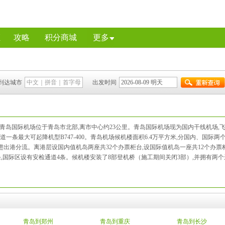
证
攻略
积分商城
更多
到达城市
出发时间
青岛国际机场位于青岛市北部,离市中心约23公里。青岛国际机场现为国内干线机场,
的跑道一条最大可起降机型B747-400。青岛机场候机楼面积6.4万平方米,分国内、国际两
,进出港分流。离港层设国内值机岛两座共32个办票柜台,设国际值机岛一座共12个办票
条,国际区设有安检通道4条。候机楼安装了8部登机桥（施工期间关闭3部）,并拥有两
青岛到郑州
青岛到重庆
青岛到长沙