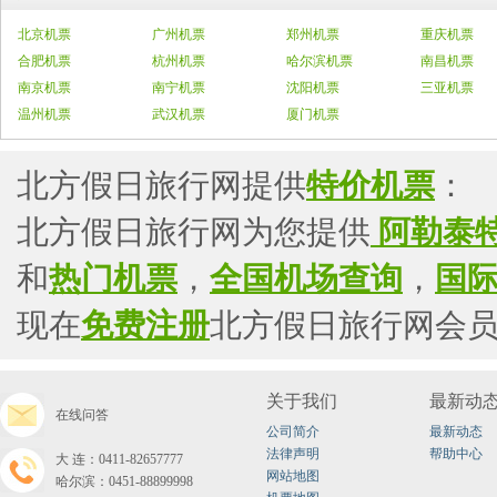
北京机票
广州机票
郑州机票
重庆机票
合肥机票
杭州机票
哈尔滨机票
南昌机票
南京机票
南宁机票
沈阳机票
三亚机票
温州机票
武汉机票
厦门机票
北方假日旅行网提供
特价机票
：
北方假日旅行网为您提供
阿勒泰
和
热门机票
，
全国机场查询
，
国
现在
免费注册
北方假日旅行网会
关于我们
最新动
在线问答
公司简介
最新动态
法律声明
帮助中心
大连：0411-82657777
网站地图
哈尔滨：0451-88899998