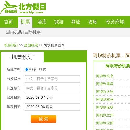
首页
机票
酒店
旅游
签证
攻略
积分商城
国内机票
国际机票
|
机票预订
>>
全国机票
>>阿坝机票查询
阿坝特价机票，阿
机票预订
阿坝特价机票
航班类型
单程
往返
阿坝到北京
出发城市
阿坝到重庆
到达城市
阿坝到大连
出发日期
阿坝到杭州
返程日期
阿坝到昆明
阿坝到兰州
搜索
阿坝到沈阳