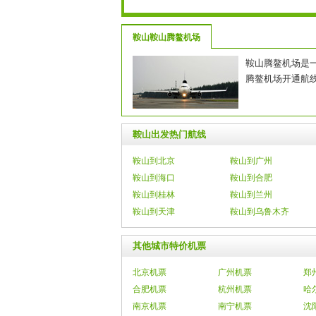
鞍山鞍山腾鳌机场
鞍山腾鳌机场是
腾鳌机场开通航
鞍山出发热门航线
鞍山到北京
鞍山到广州
鞍山到海口
鞍山到合肥
鞍山到桂林
鞍山到兰州
鞍山到天津
鞍山到乌鲁木齐
其他城市特价机票
北京机票
广州机票
郑
合肥机票
杭州机票
哈
南京机票
南宁机票
沈