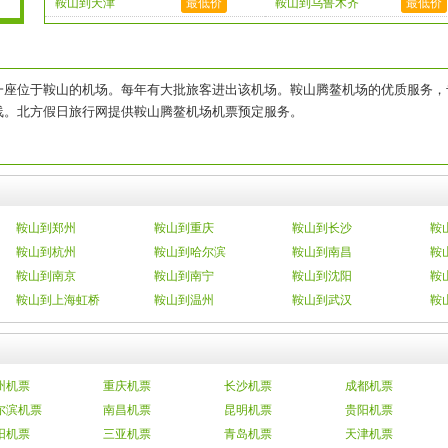
鞍山到天津
最低价
鞍山到乌鲁木齐
最低价
一座位于鞍山的机场。每年有大批旅客进出该机场。鞍山腾鳌机场的优质服务，
线。北方假日旅行网提供鞍山腾鳌机场机票预定服务。
鞍山到郑州
鞍山到重庆
鞍山到长沙
鞍
鞍山到杭州
鞍山到哈尔滨
鞍山到南昌
鞍
鞍山到南京
鞍山到南宁
鞍山到沈阳
鞍
鞍山到上海虹桥
鞍山到温州
鞍山到武汉
鞍
州机票
重庆机票
长沙机票
成都机票
尔滨机票
南昌机票
昆明机票
贵阳机票
阳机票
三亚机票
青岛机票
天津机票