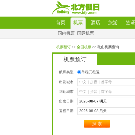
首页
机票
酒店
旅游
签
国内机票
国际机票
|
机票预订
>>
全国机票
>>鞍山机票查询
机票预订
航班类型
单程
往返
出发城市
到达城市
出发日期
返程日期
搜索