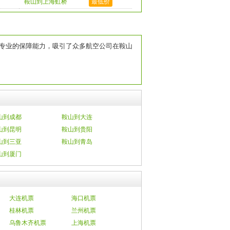
鞍山到上海虹桥
最低价
专业的保障能力，吸引了众多航空公司在鞍山
山到成都
鞍山到大连
山到昆明
鞍山到贵阳
山到三亚
鞍山到青岛
山到厦门
大连机票
海口机票
桂林机票
兰州机票
乌鲁木齐机票
上海机票