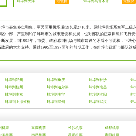
蚌埠到天津
最低价
蚌埠到乌鲁木齐
最低价
埠市秦集乡仁和集，军民两用机场,跑道长度2710米。原蚌埠机场系空军二
市区中部，严重制约了蚌埠市的城市建设和发展，也对部队的正常训练和飞行安
不断发展，到1995年，市委、政府感到机场与城市建设的矛盾不可调和，下决
政府的大力支持。通过1995至1997两年的前期工作，在蚌埠市政府与部队
蚌埠到郑州
蚌埠到重庆
蚌埠到长沙
蚌
蚌埠到杭州
蚌埠到哈尔滨
蚌埠到南昌
蚌
蚌埠到南京
蚌埠到南宁
蚌埠到沈阳
蚌
蚌埠到上海虹桥
蚌埠到温州
蚌埠到武汉
蚌
州机票
重庆机票
长沙机票
成都机票
尔滨机票
南昌机票
昆明机票
贵阳机票