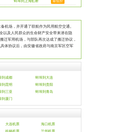
蚌埠到上海虹桥
最低价
级永备机场，并开通了联航作为民用航空交通。
全以及人民群众的生命财产安全带来潜在隐
心搬迁军用机场，与部队再次达成了搬迁协议，
达成具体协议后，由安徽省政府与南京军区空军
埠到成都
蚌埠到大连
埠到昆明
蚌埠到贵阳
埠到三亚
蚌埠到青岛
埠到厦门
大连机票
海口机票
桂林机票
兰州机票