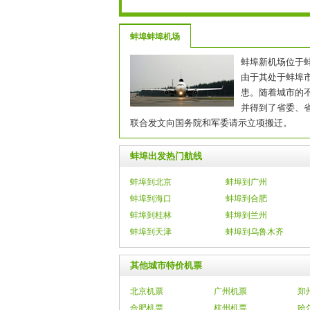
蚌埠蚌埠机场
蚌埠新机场位于蚌
由于其处于蚌埠
患。随着城市的
并得到了省委、省
联合发文向国务院和军委请示立项搬迁。
蚌埠出发热门航线
蚌埠到北京
蚌埠到广州
蚌埠到海口
蚌埠到合肥
蚌埠到桂林
蚌埠到兰州
蚌埠到天津
蚌埠到乌鲁木齐
其他城市特价机票
北京机票
广州机票
郑
合肥机票
杭州机票
哈