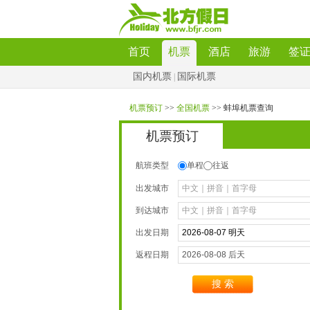
首页
机票
酒店
旅游
签
国内机票
国际机票
|
机票预订
>>
全国机票
>>蚌埠机票查询
机票预订
航班类型
单程
往返
出发城市
到达城市
出发日期
返程日期
搜索