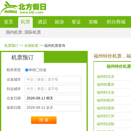
首页
机票
酒店
旅游
签证
攻略
积分商城
国内机票
国际机票
|
机票预订
>>
全国机票
>>福州机票查询
福州特价机票，福
机票预订
福州特价机票
航班类型
单程
往返
福州到北京
出发城市
福州到重庆
到达城市
福州到大连
出发日期
福州到杭州
返程日期
福州到昆明
福州到兰州
搜索
福州到沈阳