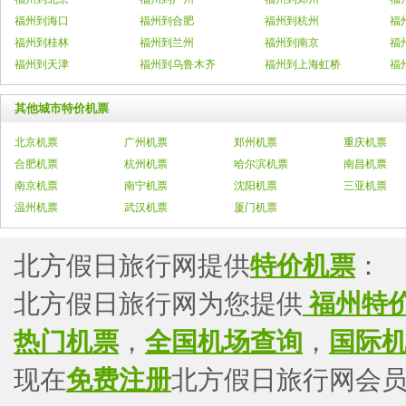
福州到海口
福州到合肥
福州到杭州
福
福州到桂林
福州到兰州
福州到南京
福
福州到天津
福州到乌鲁木齐
福州到上海虹桥
福
其他城市特价机票
北京机票
广州机票
郑州机票
重庆机票
合肥机票
杭州机票
哈尔滨机票
南昌机票
南京机票
南宁机票
沈阳机票
三亚机票
温州机票
武汉机票
厦门机票
北方假日旅行网提供
特价机票
：
北方假日旅行网为您提供
福州特
热门机票
，
全国机场查询
，
国际
现在
免费注册
北方假日旅行网会