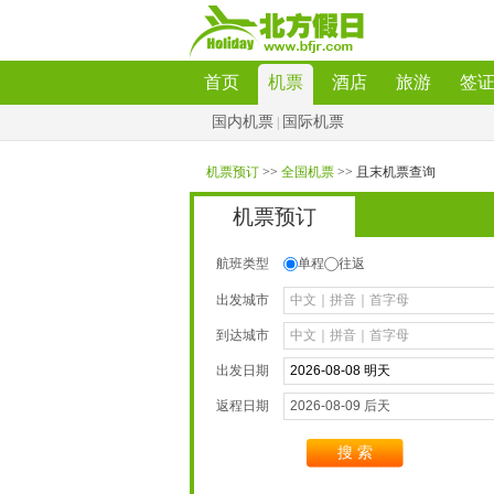
首页
机票
酒店
旅游
签
国内机票
国际机票
|
机票预订
>>
全国机票
>>且末机票查询
机票预订
航班类型
单程
往返
出发城市
到达城市
出发日期
返程日期
搜索