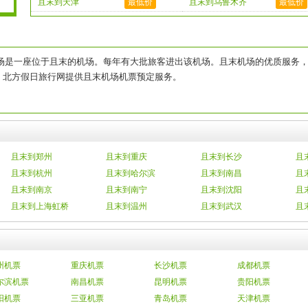
且末到天津
最低价
且末到乌鲁木齐
最低价
场是一座位于且末的机场。每年有大批旅客进出该机场。且末机场的优质服务
。北方假日旅行网提供且末机场机票预定服务。
且末到郑州
且末到重庆
且末到长沙
且
且末到杭州
且末到哈尔滨
且末到南昌
且
且末到南京
且末到南宁
且末到沈阳
且
且末到上海虹桥
且末到温州
且末到武汉
且
州机票
重庆机票
长沙机票
成都机票
尔滨机票
南昌机票
昆明机票
贵阳机票
阳机票
三亚机票
青岛机票
天津机票