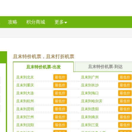
证
攻略
积分商城
更多
且末特价机票，且末打折机票
且末特价机票-到达
且末特价机票-出发
且末到北京
最低价
且末到广州
最低价
且末到重庆
最低价
且末到长沙
最低价
且末到大连
最低价
且末到海口
最低价
且末到杭州
最低价
且末到哈尔滨
最低价
且末到昆明
最低价
且末到贵阳
最低价
且末到兰州
最低价
且末到南京
最低价
且末到沈阳
最低价
且末到三亚
最低价