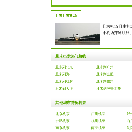
且末且末机场
且末机场且末机
末机场开通航线
且末出发热门航线
且末到北京
且末到广州
且末到海口
且末到合肥
且末到桂林
且末到兰州
且末到天津
且末到乌鲁木齐
其他城市特价机票
北京机票
广州机票
郑
合肥机票
杭州机票
哈
南京机票
南宁机票
沈