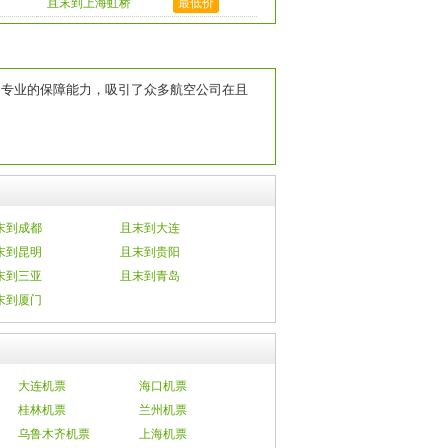
且末到上海虹桥
最低价
，专业的保障能力，吸引了众多航空公司在且
末到成都
且末到大连
末到昆明
且末到贵阳
末到三亚
且末到青岛
末到厦门
大连机票
海口机票
桂林机票
兰州机票
乌鲁木齐机票
上海机票