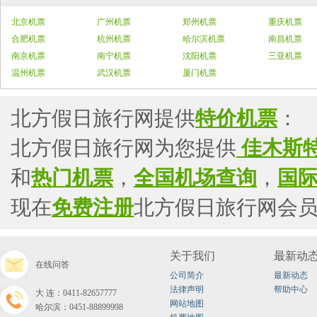
北京机票
广州机票
郑州机票
重庆机票
合肥机票
杭州机票
哈尔滨机票
南昌机票
南京机票
南宁机票
沈阳机票
三亚机票
温州机票
武汉机票
厦门机票
北方假日旅行网提供
特价机票
：
北方假日旅行网为您提供
佳木斯
和
热门机票
，
全国机场查询
，
国
现在
免费注册
北方假日旅行网会
关于我们
最新动
在线问答
公司简介
最新动态
法律声明
帮助中心
大连：0411-82657777
网站地图
哈尔滨：0451-88899998