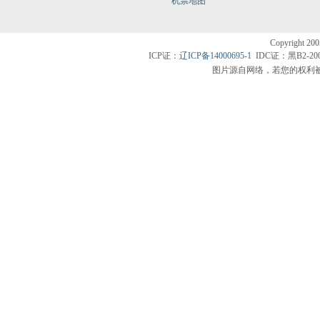
机票地图
Copyright200
ICP证：
辽ICP备14000695-1
IDC证：黑B2-20
图片源自网络，若您的权利被侵害