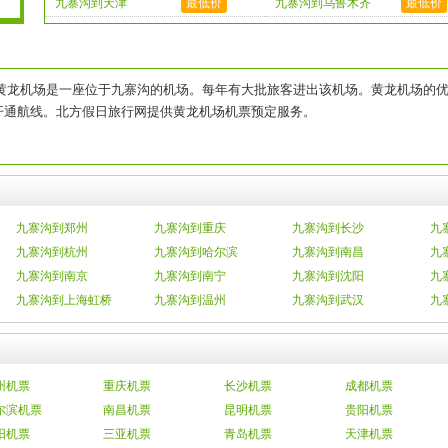
九寨沟到天津
最低价
九寨沟到乌鲁木齐
最低价
黄龙机场是一座位于九寨沟的机场。每年有大批旅客进出该机场。黄龙机场的
开通航线。北方假日旅行网提供黄龙机场机票预定服务。
九寨沟到郑州
九寨沟到重庆
九寨沟到长沙
九
九寨沟到杭州
九寨沟到哈尔滨
九寨沟到南昌
九
九寨沟到南京
九寨沟到南宁
九寨沟到沈阳
九
九寨沟到上海虹桥
九寨沟到温州
九寨沟到武汉
九
州机票
重庆机票
长沙机票
成都机票
尔滨机票
南昌机票
昆明机票
贵阳机票
阳机票
三亚机票
青岛机票
天津机票