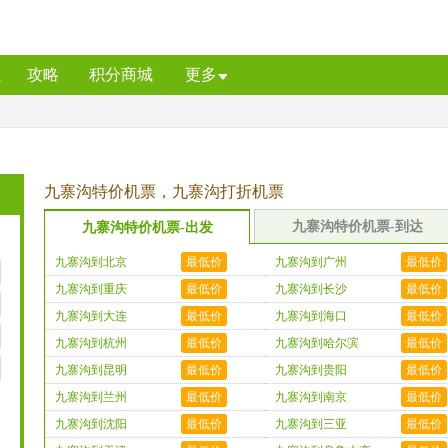
证
攻略
积分商城
更多
九寨沟特价机票，九寨沟打折机票
九寨沟特价机票-到达
九寨沟特价机票-出发
九寨沟到北京
最低价
九寨沟到广州
最低价
九寨沟到重庆
最低价
九寨沟到长沙
最低价
九寨沟到大连
最低价
九寨沟到海口
最低价
九寨沟到杭州
最低价
九寨沟到哈尔滨
最低价
九寨沟到昆明
最低价
九寨沟到贵阳
最低价
九寨沟到兰州
最低价
九寨沟到南京
最低价
九寨沟到沈阳
最低价
九寨沟到三亚
最低价