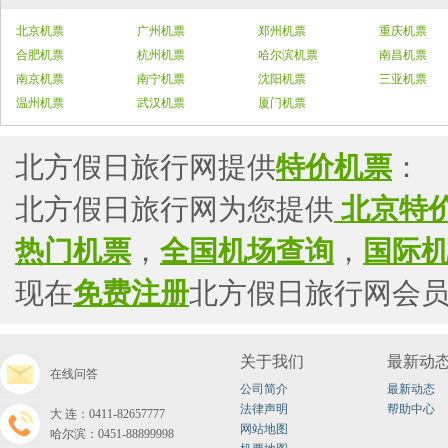
北京机票
广州机票
郑州机票
重庆机票
合肥机票
杭州机票
哈尔滨机票
南昌机票
南京机票
南宁机票
沈阳机票
三亚机票
温州机票
武汉机票
厦门机票
北方假日旅行网提供
特价机票
：
北方假日旅行网为您提供
北京特
热门机票
，
全国机场查询
，
国际
现在
免费注册
北方假日旅行网会
关于我们
最新动
在线问答
公司简介
最新动态
法律声明
帮助中心
大连：0411-82657777
网站地图
哈尔滨：0451-88899998