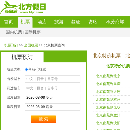
首页
机票
酒店
旅游
签证
攻略
积分商城
国内机票
国际机票
|
机票预订
>>
全国机票
>>北京机票查询
北京特价机票，北
机票预订
北京特价机票
航班类型
单程
往返
北京南苑到北京
出发城市
北京南苑到重庆
到达城市
北京南苑到大连
出发日期
北京南苑到杭州
返程日期
北京南苑到昆明
北京南苑到兰州
搜索
北京南苑到沈阳