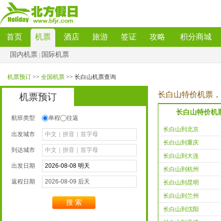
首页
机票
酒店
旅游
签证
攻略
积分商城
国内机票
国际机票
|
机票预订
>>
全国机票
>>长白山机票查询
长白山特价机票，
机票预订
长白山特价机
航班类型
单程
往返
长白山到北京
出发城市
长白山到重庆
到达城市
长白山到大连
出发日期
长白山到杭州
返程日期
长白山到昆明
长白山到兰州
搜索
长白山到沈阳