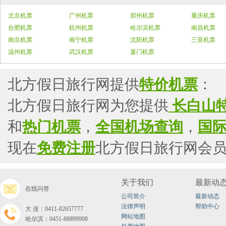
北京机票
广州机票
郑州机票
重庆机票
合肥机票
杭州机票
哈尔滨机票
南昌机票
南京机票
南宁机票
沈阳机票
三亚机票
温州机票
武汉机票
厦门机票
北方假日旅行网提供
特价机票
：
北方假日旅行网为您提供
长白山
和
热门机票
，
全国机场查询
，
国
现在
免费注册
北方假日旅行网会
关于我们
最新动
在线问答
公司简介
最新动态
法律声明
帮助中心
大连：0411-82657777
网站地图
哈尔滨：0451-88899998