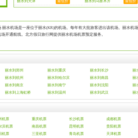
丽水到天津
最低价
丽水到乌鲁木齐
最低价
机场丽水机场是一座位于丽水(KR)的机场。每年有大批旅客进出该机场。丽水
机场开通航线。北方假日旅行网提供丽水机场机票预定服务。
丽水到郑州
丽水到重庆
丽水到长沙
丽
丽水到杭州
丽水到哈尔滨
丽水到南昌
丽
丽水到南京
丽水到南宁
丽水到沈阳
丽
丽水到上海虹桥
丽水到温州
丽水到武汉
丽
州机票
重庆机票
长沙机票
成都机票
尔滨机票
南昌机票
昆明机票
贵阳机票
阳机票
三亚机票
青岛机票
天津机票