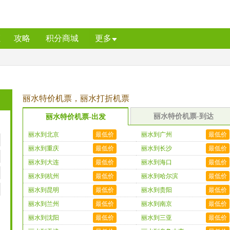
证
攻略
积分商城
更多
丽水特价机票，丽水打折机票
丽水特价机票-到达
丽水特价机票-出发
丽水到北京
最低价
丽水到广州
最低价
丽水到重庆
最低价
丽水到长沙
最低价
丽水到大连
最低价
丽水到海口
最低价
丽水到杭州
最低价
丽水到哈尔滨
最低价
丽水到昆明
最低价
丽水到贵阳
最低价
丽水到兰州
最低价
丽水到南京
最低价
丽水到沈阳
最低价
丽水到三亚
最低价