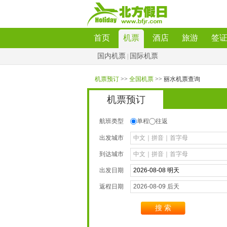
首页
机票
酒店
旅游
签
国内机票
国际机票
|
机票预订
>>
全国机票
>>丽水机票查询
机票预订
航班类型
单程
往返
出发城市
到达城市
出发日期
返程日期
搜索