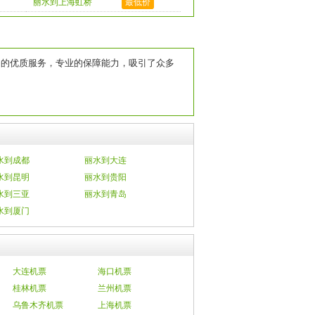
丽水到上海虹桥
最低价
机场的优质服务，专业的保障能力，吸引了众多
水到成都
丽水到大连
水到昆明
丽水到贵阳
水到三亚
丽水到青岛
水到厦门
大连机票
海口机票
桂林机票
兰州机票
乌鲁木齐机票
上海机票