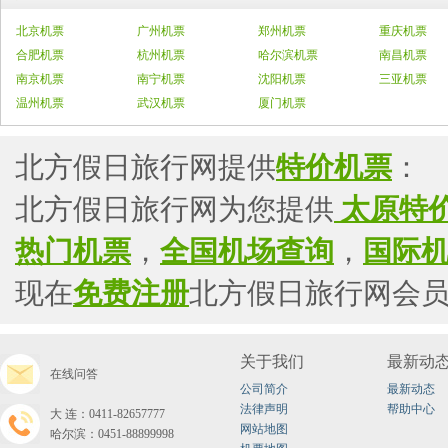
北京机票
广州机票
郑州机票
重庆机票
合肥机票
杭州机票
哈尔滨机票
南昌机票
南京机票
南宁机票
沈阳机票
三亚机票
温州机票
武汉机票
厦门机票
北方假日旅行网提供
特价机票
：
北方假日旅行网为您提供
太原特
热门机票
，
全国机场查询
，
国际
现在
免费注册
北方假日旅行网会
关于我们
最新动
在线问答
公司简介
最新动态
法律声明
帮助中心
大连：0411-82657777
网站地图
哈尔滨：0451-88899998