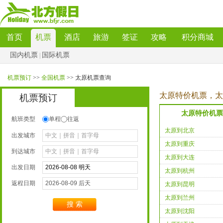
首页
机票
酒店
旅游
签证
攻略
积分商城
国内机票
国际机票
|
机票预订
>>
全国机票
>>太原机票查询
太原特价机票，太
机票预订
太原特价机票
航班类型
单程
往返
太原到北京
出发城市
太原到重庆
到达城市
太原到大连
出发日期
太原到杭州
返程日期
太原到昆明
太原到兰州
搜索
太原到沈阳