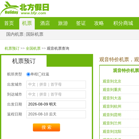
首页
机票
酒店
旅游
签证
攻略
积分商城
国内机票
国际机票
|
机票预订
>>
全国机票
>>观音机票查询
观音特价机票，观
机票预订
观音特价机票
航班类型
单程
往返
观音到北京
出发城市
观音到重庆
到达城市
观音到大连
出发日期
观音到杭州
返程日期
观音到昆明
观音到兰州
搜索
观音到沈阳