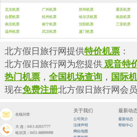
北京机票
广州机票
郑州机票
重庆机票
合肥机票
杭州机票
哈尔滨机票
南昌机票
南京机票
南宁机票
沈阳机票
三亚机票
温州机票
武汉机票
厦门机票
北方假日旅行网提供
特价机票
：
北方假日旅行网为您提供
观音特
热门机票
，
全国机场查询
，
国际
现在
免费注册
北方假日旅行网会
关于我们
最新动
在线问答
公司简介
最新动态
法律声明
帮助中心
大连：0411-82657777
网站地图
哈尔滨：0451-88899998