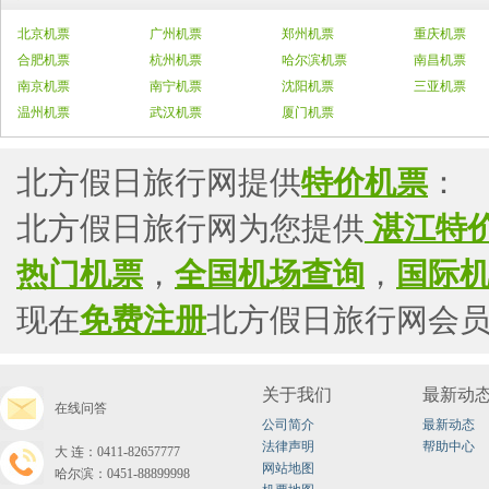
北京机票
广州机票
郑州机票
重庆机票
合肥机票
杭州机票
哈尔滨机票
南昌机票
南京机票
南宁机票
沈阳机票
三亚机票
温州机票
武汉机票
厦门机票
北方假日旅行网提供
特价机票
：
北方假日旅行网为您提供
湛江特
热门机票
，
全国机场查询
，
国际
现在
免费注册
北方假日旅行网会
关于我们
最新动
在线问答
公司简介
最新动态
法律声明
帮助中心
大连：0411-82657777
网站地图
哈尔滨：0451-88899998