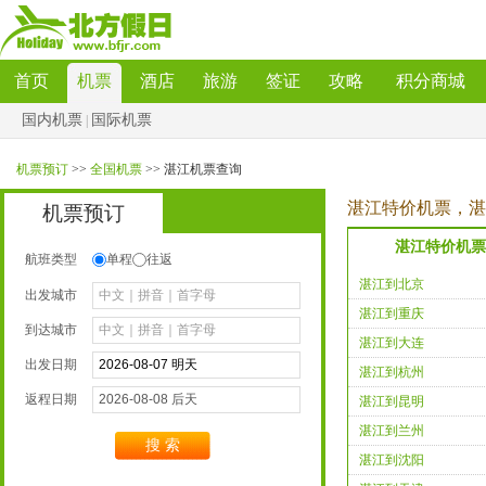
首页
机票
酒店
旅游
签证
攻略
积分商城
国内机票
国际机票
|
机票预订
>>
全国机票
>>湛江机票查询
湛江特价机票，湛
机票预订
湛江特价机票
航班类型
单程
往返
湛江到北京
出发城市
湛江到重庆
到达城市
湛江到大连
出发日期
湛江到杭州
返程日期
湛江到昆明
湛江到兰州
搜索
湛江到沈阳